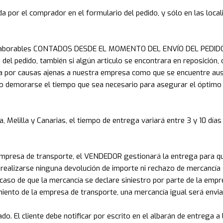
da por el comprador en el formulario del pedido, y sólo en las loca
h laborables CONTADOS DESDE EL MOMENTO DEL ENVÍO DEL PEDIDO y
s del pedido, también si algún articulo se encontrara en reposición
a por causas ajenas a nuestra empresa como que se encuentre aus
do demorarse el tiempo que sea necesario para asegurar el óptimo 
, Melilla y Canarias, el tiempo de entrega variará entre 3 y 10 día
empresa de transporte, el VENDEDOR gestionará la entrega para que
 realizarse ninguna devolución de importe ni rechazo de mercancía
caso de que la mercancía se declare siniestro por parte de la emp
imiento de la empresa de transporte, una mercancía igual será envia
. El cliente debe notificar por escrito en el albarán de entrega a l