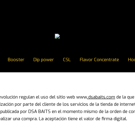
Booster
Dip power
CSL
Flavor Concentrate
Ho
volución regulan el uso del sitio web www
dsabaits.com
de la que
.
ilización por parte del cliente de los servicios de la tienda de inte
 publicada por DSA BAITS en el momento mismo de la orden de compr
lizar una compra. La aceptación tiene el valor de firma digital.