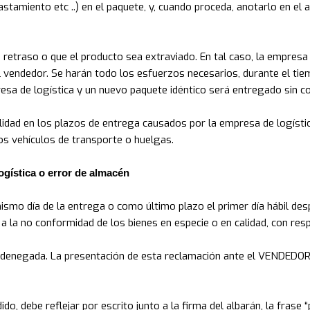
stamiento etc ..) en el paquete, y, cuando proceda, anotarlo en el 
un retraso o que el producto sea extraviado. En tal caso, la empresa
l vendedor. Se harán todo los esfuerzos necesarios, durante el tie
sa de logística y un nuevo paquete idéntico será entregado sin c
lidad en los plazos de entrega causados por la empresa de logísti
os vehículos de transporte o huelgas.
ogística o error de almacén
smo día de la entrega o como último plazo el primer día hábil desp
 a la no conformidad de los bienes en especie o en calidad, con re
á denegada. La presentación de esta reclamación ante el VENDEDOR 
o, debe reflejar por escrito junto a la firma del albarán, la frase 