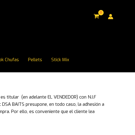
ok Chufas
Pellets
Stick Mix
 es titular (en adelante EL VENDEDOR) con N.I.F
rnet DSA BAITS presupone, en todo caso, la adhesión a
a. Por ello, es conveniente que el cliente lea