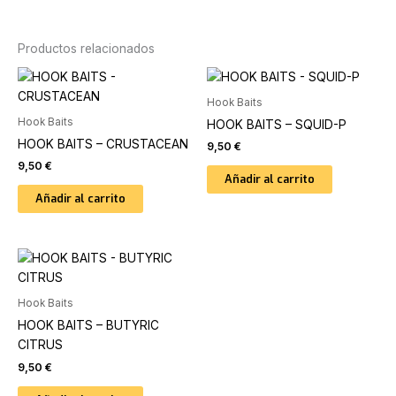
Productos relacionados
Hook Baits
Hook Baits
HOOK BAITS – SQUID-P
HOOK BAITS – CRUSTACEAN
9,50
€
9,50
€
Añadir al carrito
Añadir al carrito
Hook Baits
HOOK BAITS – BUTYRIC
CITRUS
9,50
€